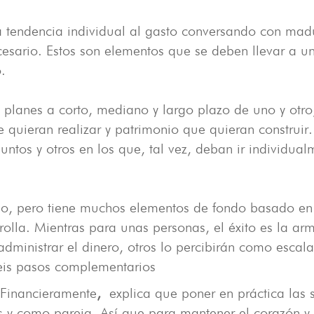
 la tendencia individual al gasto conversando con mad
ecesario. Estos son elementos que se deben llevar a 
.
 planes a corto, mediano y largo plazo de uno y otro
e quieran realizar y patrimonio que quieran construir.
ntos y otros en los que, tal vez, deban ir individual
llo, pero tiene muchos elementos de fondo basado en l
olla. Mientras para unas personas, el éxito es la arm
administrar el dinero, otros lo percibirán como esca
Seis pasos complementarios
 Financieramente
,
explica que poner en práctica las 
es y como pareja. Así que para mantener el corazón y e