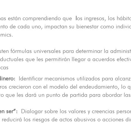
onas están comprendiendo que
l
os ingresos, los hábi
ento de cada uno, impactan su bienestar como indivi
mics.
en fórmulas universales para determinar la administr
ductuales que les permitirán llegar a acuerdos efecti
icas
dinero:
Identificar mecanismos utilizados para alcanz
tros crecieron con el modelo del endeudamiento, lo qu
cto que les dará un punto de partida para abordar las 
en ser”:
Dialogar sobre los valores y creencias perso
 reducirá los riesgos de actos abusivos o acciones dir