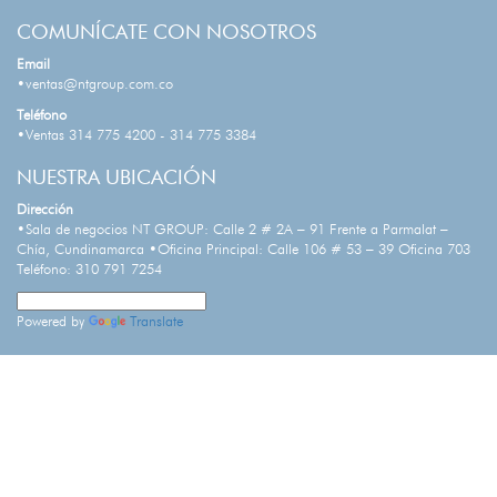
COMUNÍCATE CON NOSOTROS
Email
•ventas@ntgroup.com.co
Teléfono
•Ventas 314 775 4200 - 314 775 3384
NUESTRA UBICACIÓN
Dirección
•Sala de negocios NT GROUP: Calle 2 # 2A – 91 Frente a Parmalat –
Chía, Cundinamarca •Oficina Principal: Calle 106 # 53 – 39 Oficina 703
Teléfono: 310 791 7254
Powered by
Translate