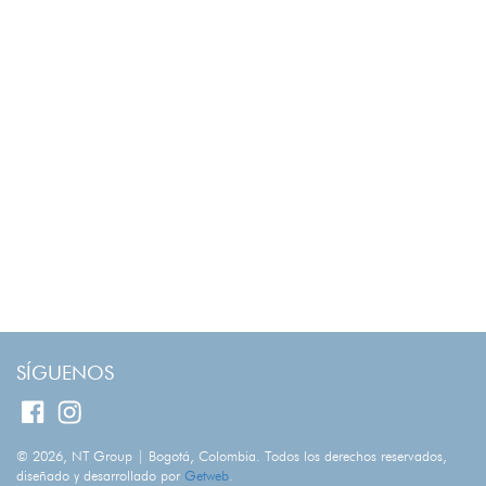
SÍGUENOS
© 2026, NT Group | Bogotá, Colombia. Todos los derechos reservados,
diseñado y desarrollado por
Getweb
.