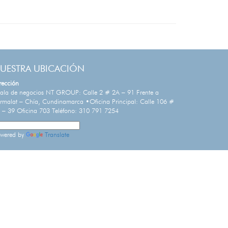
UESTRA UBICACIÓN
rección
ala de negocios NT GROUP: Calle 2 # 2A – 91 Frente a
rmalat – Chía, Cundinamarca •Oficina Principal: Calle 106 #
 – 39 Oficina 703 Teléfono: 310 791 7254
wered by
Translate