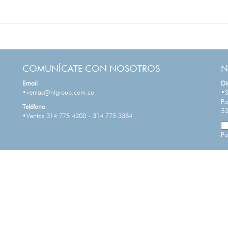
COMUNÍCATE CON NOSOTROS
N
Email
Di
•ventas@ntgroup.com.co
•S
Pa
Teléfono
53
•Ventas 314 775 4200 - 314 775 3384
Po