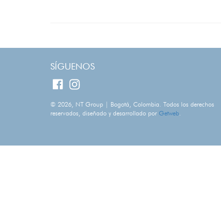
SÍGUENOS
© 2026, NT Group | Bogotá, Colombia. Todos los derechos
reservados, diseñado y desarrollado por
Getweb
.