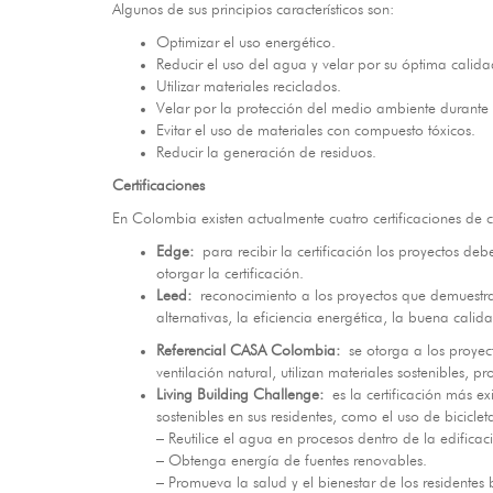
Algunos de sus principios característicos son:
Optimizar el uso energético.
Reducir el uso del agua y velar por su óptima calida
Utilizar materiales reciclados.
Velar por la protección del medio ambiente durante la
Evitar el uso de materiales con compuesto tóxicos.
Reducir la generación de residuos.
Certificaciones
En Colombia existen actualmente cuatro certificaciones de c
Edge:
para recibir la certificación los proyectos 
otorgar la certificación.
Leed:
reconocimiento a los proyectos que demuestran
alternativas, la eficiencia energética, la buena cal
Referencial CASA Colombia:
se otorga a los proyec
ventilación natural, utilizan materiales sostenibles, 
Living Building Challenge:
es la certificación más ex
sostenibles en sus residentes, como el uso de bicicle
– Reutilice el agua en procesos dentro de la edificac
– Obtenga energía de fuentes renovables.
– Promueva la salud y el bienestar de los residente