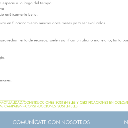
a especie a lo largo del tiempo.
iva.
cio estéticamente bello.
 llevar en funcionamiento mínimo doce meses para ser evaluados.
 aprovechamiento de recursos, suelen significar un ahorro monetario, tanto p
gía.
omunes.
_______________
TUALIDAD/CONSTRUCCIONES-SOSTENIBLES-Y-CERTIFICACIONES-EN-COLOMB
M_CAMPAIGN=CONSTRUCCIONES_SOSTENIBLES
COMUNÍCATE CON NOSOTROS
N