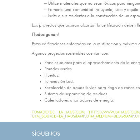
– Utilice materiales que no sean tóxicos para ningun
– Fomente una comunidad incluyente, justa y equitat
– Invite a sus residentes a la construcción de un espa
Los proyectos que aspiran alcanzar la certificación deben
¡Todos ganan!
Estas edificaciones enfocadas en la reutilización y máximo
Algunos proyectos sostenibles cuentan con:
Paneles solares para el aprovechamiento de la ener
Paredes verdes.
Huertas.
Iluminación Led.
Recolección de aguas lluvias para riego de zonas c
Sistema de separación de residuos.
Calentadores ahorradores de energía.
_________________________________________________________
TOMADO DE: LA HAUS.COM HTTPS://WWW.LAHAUS.COM/AC
UTM_SOURCE=LA_HAUS&AMP;UTM_MEDIUM=BLOG&AMP;UT
SÍGUENOS