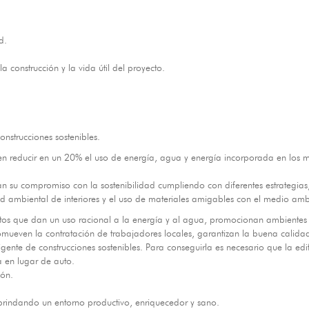
d.
 construcción y la vida útil del proyecto.
onstrucciones sostenibles.
deben reducir en un 20% el uso de energía, agua y energía incorporada en los
 su compromiso con la sostenibilidad cumpliendo con diferentes estrategias,
idad ambiental de interiores y el uso de materiales amigables con el medio amb
tos que dan un uso racional a la energía y al agua, promocionan ambientes
promueven la contratación de trabajadores locales, garantizan la buena calidad 
igente de construcciones sostenibles. Para conseguirla es necesario que la edif
ta en lugar de auto.
ión.
s brindando un entorno productivo, enriquecedor y sano.