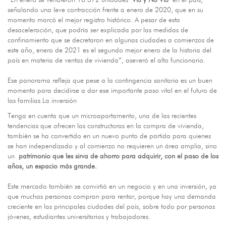
“En enero se vendieron 16.372 unidades
VIS y No VIS
en el país,
señalando una leve contracción frente a enero de 2020, que en su
momento marcó el mejor registro histórico. A pesar de esta
desaceleración, que podría ser explicada por las medidas de
confinamiento que se decretaron en algunas ciudades a comienzos de
este año, enero de 2021 es el segundo mejor enero de la historia del
país en materia de ventas de vivienda”, aseveró el alto funcionario.
Ese panorama refleja que pese a la contingencia sanitaria es un buen
momento para decidirse a dar ese importante paso vital en el futuro de
las familias.La inversión
Tenga en cuenta que un microapartamento, una de las recientes
tendencias que ofrecen las constructoras en la compra de vivienda,
también se ha convertido en un nuevo punto de partida para quienes
se han independizado y al comienzo no requieren un área amplia, sino
un
patrimonio que les sirva de ahorro para adquirir, con el paso de los
años, un espacio más grande.
Este mercado también se convirtió en un negocio y en una inversión, ya
que muchas personas compran para rentar, porque hay una demanda
creciente en las principales ciudades del país, sobre todo por personas
jóvenes, estudiantes universitarios y trabajadores.