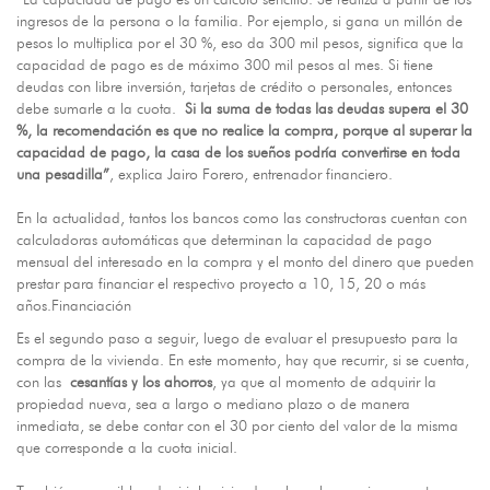
“La capacidad de pago es un cálculo sencillo. Se realiza a partir de los
ingresos de la persona o la familia. Por ejemplo, si gana un millón de
pesos lo multiplica por el 30 %, eso da 300 mil pesos, significa que la
capacidad de pago es de máximo 300 mil pesos al mes. Si tiene
deudas con libre inversión, tarjetas de crédito o personales, entonces
debe sumarle a la cuota.
Si la suma de todas las deudas supera el 30
%, la recomendación es que no realice la compra, porque al superar la
capacidad de pago, la casa de los sueños podría convertirse en toda
una pesadilla”
, explica Jairo Forero, entrenador financiero.
En la actualidad, tantos los bancos como las constructoras cuentan con
calculadoras automáticas que determinan la capacidad de pago
mensual del interesado en la compra y el monto del dinero que pueden
prestar para financiar el respectivo proyecto a 10, 15, 20 o más
años.Financiación
Es el segundo paso a seguir, luego de evaluar el presupuesto para la
compra de la vivienda. En este momento, hay que recurrir, si se cuenta,
con las
cesantías y los ahorros
, ya que al momento de adquirir la
propiedad nueva, sea a largo o mediano plazo o de manera
inmediata, se debe contar con el 30 por ciento del valor de la misma
que corresponde a la cuota inicial.